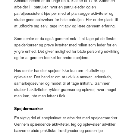
Seniorenheden er for unge fra 9. klasse til 17 år. Sammen
arbejder I i patruljer, hvor en patruljeleder og en
patruljeassistent hjælper med at planlægge aktiviteter og
skabe gode oplevelser for hele patruljen. Her er der plads til
at udfordre sig selv, tage initiativ og lære gennem erfaring.
Som senior er du også gammel nok til at tage på de fleste
spejderkurser og prøve kræfter med rollen som leder for en
yngre enhed. Det giver mulighed for både personlig udvikling
og for at gøre en forskel for andre spejdere.
Hos senior handler spejder ikke kun om friluftsliv og
oplevelser. Det handler om at udvikle ansvar, lederskab,
samarbejdsevner og modet til at tage initiativ. Sammen
skaber I aktiviteter, rykker grænser og oplever, hvor meget
man kan, når man løfter i flok.
Spejdermærker
En vigtig del af spejderlivet er arbejdet med spejdermærker.
Gennem spændende aktiviteter, leg og oplevelser udvikler
bæverne både praktiske færdigheder og personlige