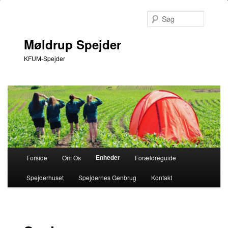
Søg
Møldrup Spejder
KFUM-Spejder
Hovedmenu
Enheder
Forside
Om Os
Forældreguide
Fortsæt
Spejderhuset
Spejdernes Genbrug
Kontakt
til
primært
indhold