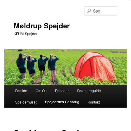
Søg
Møldrup Spejder
KFUM-Spejder
Hovedmenu
Forside
Om Os
Enheder
Forældreguide
Fortsæt
Spejdernes Genbrug
Spejderhuset
Kontakt
til
primært
indhold