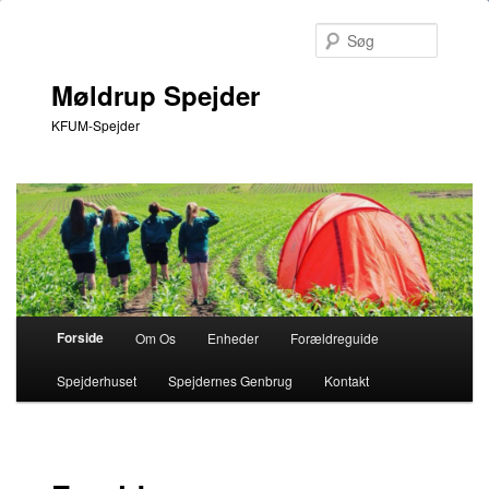
Søg
Møldrup Spejder
KFUM-Spejder
Hovedmenu
Forside
Om Os
Enheder
Forældreguide
Fortsæt
Spejderhuset
Spejdernes Genbrug
Kontakt
til
primært
indhold